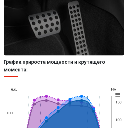
График прироста мощности и крутящего
момента:
л.с.
Нм
150
100
100