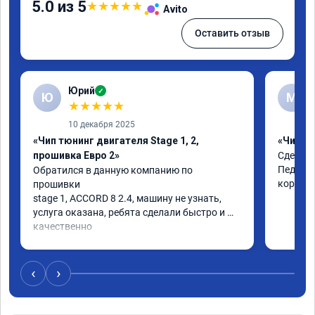
5.0 из 5
★
★
★
★
★
Avito
Оставить отзыв
Юрий
✓
Ю
М
★
★
★
★
★
10 декабря 2025
«Чип тюнинг двигателя Stage 1, 2,
«Чип тю
прошивка Евро 2»
Сделали
Педаль 
Обратился в данную компанию по 
коробке
прошивки

stage 1, ACCORD 8 2.4, машину не узнать, 
услуга оказана, ребята сделали быстро и 
качественно

советую
‹
›