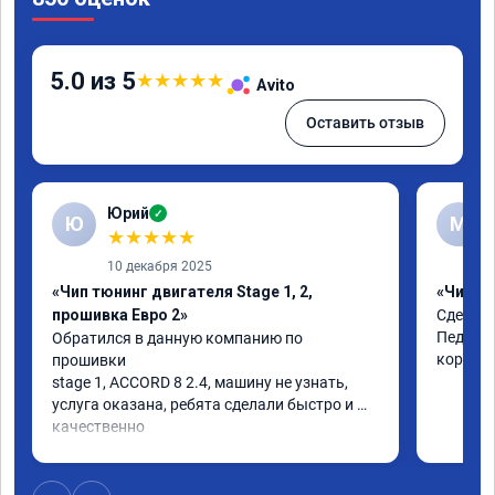
5.0 из 5
★
★
★
★
★
Avito
Оставить отзыв
Юрий
✓
Ю
М
★
★
★
★
★
10 декабря 2025
«Чип тюнинг двигателя Stage 1, 2,
«Чип тю
прошивка Евро 2»
Сделали
Педаль 
Обратился в данную компанию по 
коробке
прошивки

stage 1, ACCORD 8 2.4, машину не узнать, 
услуга оказана, ребята сделали быстро и 
качественно

советую