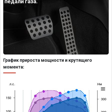
педали газа.
График прироста мощности и крутящего
момента:
л.с.
Нм
150
300
100