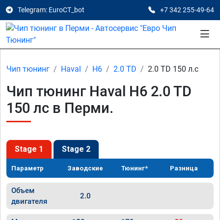
Telegram: EuroCT_bot
+7 342 255-49-64
Чип тюнинг
Haval
H6
2.0 TD
2.0 TD 150 л.с
Чип тюнинг Haval H6 2.0 TD
150 лс в Перми.
Stage 1
Stage 2
Параметр
Заводские
Тюнинг*
Разница
Объем
2.0
двигателя