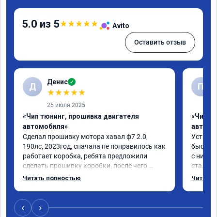
5.0 из 5
★
★
★
★
★
Avito
Оставить отзыв
Денис
✓
Д
П
★
★
★
★
★
25 июля 2025
«Чип тюнинг, прошивка двигателя
«Чип т
автомобиля»
автомо
Сделал прошивку мотора хавал ф7 2.0, 
Установи
190лс, 2023год, сначала не понравилось как 
быстро 
работает коробка, ребята предложили 
с низов
сделать прошивку коробки, после чего 
стала а
машина поехала в разы лучше, все 
очень д
Читать полностью
Читать 
грамотно и корректно объяснили, 
рекомендую
‹
›