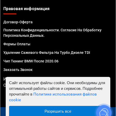
Правовая информация
Договор-Оферта
Политика Конфиденциальности. Согласие На Обработку
Персональных Данных.
Формы Оплаты
Удаление Сажевого Фильтра На Турбо Дизеле TDI
Чип Тюнинг BMW После 2020.06
Заказать Звонок
ИП Смирнов Георгий Павлович. ИНН 781302555843,
Сайт использует файлы cookie. Они необходимы для
ОГРНИП 324470400032610
оптимальной работы сайтов и сервисов. Подробнее
прочитайте в
Политике использования файлов
cookie
Разрешить все
© 2010 - 2026 Чип тюнинг в Перми - Автосервис "Евро