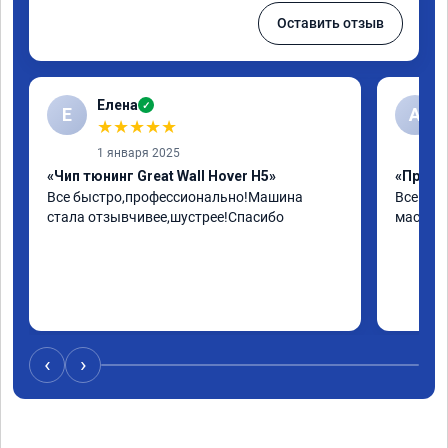
Оставить отзыв
Елена
✓
Е
А
★
★
★
★
★
1 января 2025
«Чип тюнинг Great Wall Hover H5»
«Прошив
Все быстро,профессионально!Машина 
Все отл
стала отзывчивее,шустрее!Спасибо
мастера
‹
›