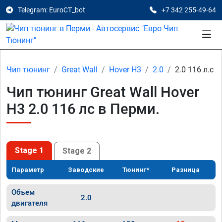
Telegram: EuroCT_bot
+7 342 255-49-64
Чип тюнинг
Great Wall
Hover H3
2.0
2.0 116 л.с
Чип тюнинг Great Wall Hover
H3 2.0 116 лс в Перми.
Stage 1
Stage 2
Параметр
Заводские
Тюнинг*
Разница
Объем
2.0
двигателя