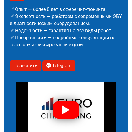
✅ Опыт — более 8 лет в сфере чип-тюнинга.
✅ Экспертность — работаем с современными ЭБУ
и диагностическим оборудованием.
✅ Надежность — гарантия на все виды работ.
✅ Прозрачность — подробные консультации по
телефону и фиксированные цены.
Позвонить
Telegram