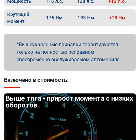
Мощность
116 л.с.
128 л.с.
+12 л.с.
Крутящий
175 Нм
193 Нм
+18 Нм
момент
Вышеуказанные прибавки гарантируются
только на полностью исправном,
своевременно обслуживаемом автомобиле.
Включено в стоимость:
Выше тяга - прирост момента с низких
оборотов.