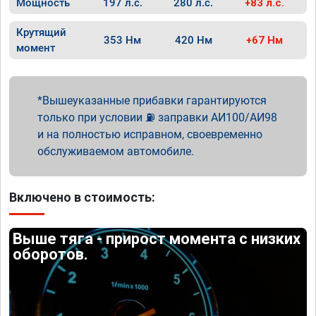
Мощность
197 л.с.
280 л.с.
+83 л.с.
Крутящий
353 Нм
420 Нм
+67 Нм
момент
Вышеуказанные прибавки гарантируются
только при условии ⛽ заправки АИ100/АИ98
и на полностью исправном, своевременно
обслуживаемом автомобиле.
Включено в стоимость:
Выше тяга - прирост момента с низких
оборотов.