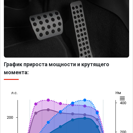
График прироста мощности и крутящего
момента:
л.с.
Нм
400
200
200