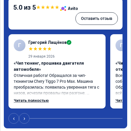
5.0 из 5
★
★
★
★
★
Avito
Оставить отзыв
Григорий Лащёнов
✓
Г
Г
★
★
★
★
★
29 января 2026
«Чип тюнинг, прошивка двигателя
«Чип тю
автомобиля»
отключе
Отличная работа! Обращался за чип-
Всем до
тюнингом Chery Tiggo 7 Pro Max. Машина 
собирал
преобразилась: появилась уверенная тяга с 
Обратил
низов, исчезли провалы при разгоне. 
всё в п
Расход в спокойном режиме даже немного 
записал
Читать полностью
Читать 
снизился. Все сделали профессионально, с 
часа и 
подробной консультацией. Рекомендую 
,спасиб
всем, кто сомневается.
ао11462
‹
›