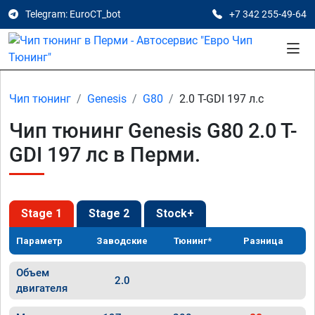
Telegram: EuroCT_bot
+7 342 255-49-64
Чип тюнинг
Genesis
G80
2.0 T-GDI 197 л.с
Чип тюнинг Genesis G80 2.0 T-
GDI 197 лс в Перми.
Stage 1
Stage 2
Stock+
Параметр
Заводские
Тюнинг*
Разница
Объем
2.0
двигателя