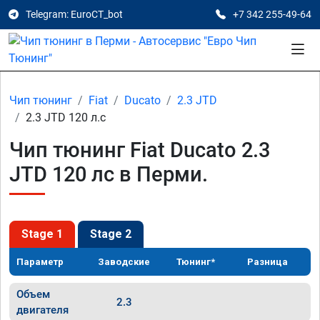
Telegram: EuroCT_bot
+7 342 255-49-64
Чип тюнинг
Fiat
Ducato
2.3 JTD
2.3 JTD 120 л.с
Чип тюнинг Fiat Ducato 2.3
JTD 120 лс в Перми.
Stage 1
Stage 2
Параметр
Заводские
Тюнинг*
Разница
Объем
2.3
двигателя