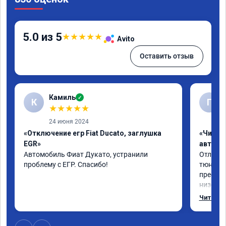
5.0 из 5
★
★
★
★
★
Avito
Оставить отзыв
Камиль
✓
К
Г
★
★
★
★
★
24 июня 2024
«Отключение егр Fiat Ducato, заглушка
«Чип т
EGR»
автомо
Автомобиль Фиат Дукато, устранили 
Отлична
проблему с ЕГР. Спасибо!
тюнинго
преобра
низов, 
Расход 
Читать 
снизилс
подробн
всем, к