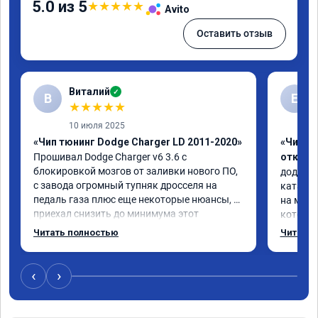
5.0 из 5
★
★
★
★
★
Avito
Оставить отзыв
Виталий
✓
В
Е
★
★
★
★
★
10 июля 2025
«Чип тюнинг Dodge Charger LD 2011-2020»
«Чип тю
Прошивал Dodge Charger v6 3.6 с 
отключ
блокировкой мозгов от заливки нового ПО, 
додж ка
с завода огромный тупняк дросселя на 
катализ
педаль газа плюс еще некоторые нюансы, 
на моей
приехал снизить до минимума этот 
которые
недостаток.

прошивк
Читать полностью
Читать 
Когда забирал машину сказали адаптация 
обратил
всего железа под новую прошивку в течение 
исходны
примерно 200км, по началу не было почти 
который
‹
›
никаких изменений, при полном открытии 
сек зали
дросселя и не было нормального отклика 
проехал
на газ, НО по прошествии 500-600км, когда 
машина 