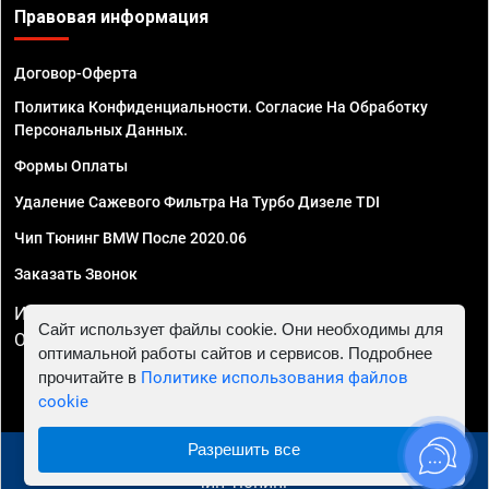
Правовая информация
Договор-Оферта
Политика Конфиденциальности. Согласие На Обработку
Персональных Данных.
Формы Оплаты
Удаление Сажевого Фильтра На Турбо Дизеле TDI
Чип Тюнинг BMW После 2020.06
Заказать Звонок
ИП Смирнов Георгий Павлович. ИНН 781302555843,
Сайт использует файлы cookie. Они необходимы для
ОГРНИП 324470400032610
оптимальной работы сайтов и сервисов. Подробнее
прочитайте в
Политике использования файлов
cookie
Разрешить все
© 2010 - 2026 Чип тюнинг в Перми - Автосервис "Евро
Чип Тюнинг"