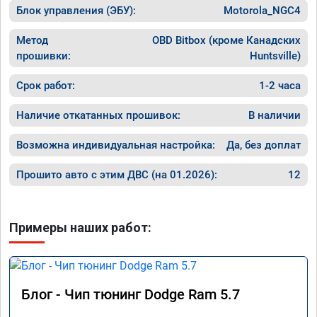
в Москве установилась жара 35+ градусов, 
Блок управления (ЭБУ):
Motorola_NGC4
хотя ра
температура на впуске в пробках убежала 
выскаки
за 60, с постоянно включенным климатом, 
работой
Метод
OBD Bitbox (кроме Канадских
он наконец-то поехал, как должен, легко 
прошивки:
Huntsville)
прыгает в соседний ряд без задержки 
дросселя, нажал-поехал. Теперь меня 
Срок работ:
1-2 часа
полностью устраивает проделанная работа.

По результату дают номерной сертификат о 
Наличие откатанных прошивок:
В наличии
прошивке с гарантией.
Возможна индивидуальная настройка:
Да, без доплат
Прошито авто с этим ДВС (на 01.2026):
12
Примеры наших работ:
Блог - Чип тюнинг Dodge Ram 5.7