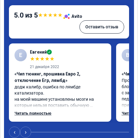
5.0 из 5
★
★
★
★
★
Avito
Оставить отзыв
Евгений
✓
Е
В
★
★
★
★
★
21 декабря 2022
«Чип тюнинг, прошивка Евро 2,
«Чип тю
отключение Егр, лямбд»
Прошива
блокиро
додж калибр, ошибка по лямбде 
с завод
катализатора.

педаль 
на моей машине установлены мозги на 
приехал
которые нельзя поставить обычную 
недостат
прошивку под евро 2.

Читать полностью
Читать 
Когда з
обратился к Даниилу, он направил 
всего ж
исходный код мозгов программисту, 
примерн
который изменил код, далее Даниил за 30 
‹
›
никаких
сек залил его в мозги.
