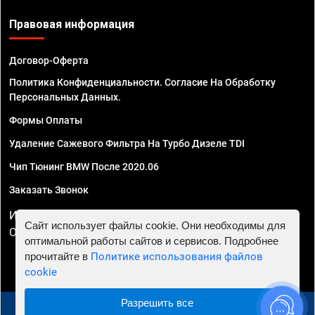
Правовая информация
Договор-Оферта
Политика Конфиденциальности. Согласие На Обработку
Персональных Данных.
Формы Оплаты
Удаление Сажевого Фильтра На Турбо Дизеле TDI
Чип Тюнинг BMW После 2020.06
Заказать Звонок
ИП Смирнов Георгий Павлович. ИНН 781302555843,
Сайт использует файлы cookie. Они необходимы для
ОГРНИП 324470400032610
оптимальной работы сайтов и сервисов. Подробнее
прочитайте в
Политике использования файлов
cookie
Разрешить все
© 2010 - 2026 Чип тюнинг в Перми - Автосервис "Евро