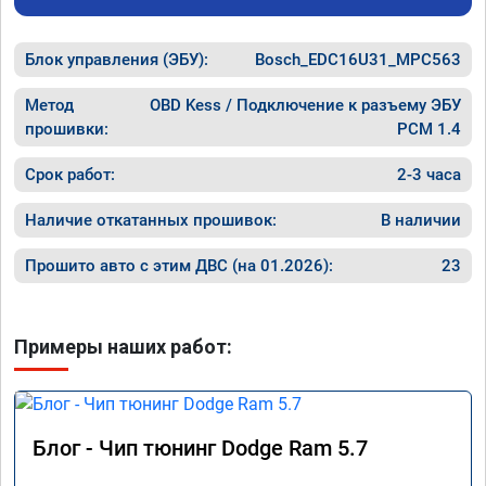
дроссел
проехал уже 100 км ошибка не появилась, 
на газ,
машина едет хорошо.

в Москв
Блок управления (ЭБУ):
хотя раньше после сброса ошибке 
Bosch_EDC16U31_MPC563
темпера
выскакивал ошибка через 20км.

за 60, 
работой доволен.
Метод
OBD Kess / Подключение к разъему ЭБУ
он нако
прошивки:
PCM 1.4
прыгает
дроссел
Срок работ:
2-3 часа
полност
По резу
Наличие откатанных прошивок:
В наличии
прошивк
Прошито авто с этим ДВС (на 01.2026):
23
Примеры наших работ:
Блог - Чип тюнинг Dodge Ram 5.7